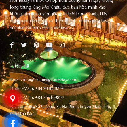
Homestay là một tổ hợp nghỉ dưỡng nằm ngay trong
lòng thung lũng Mai Châu, đưa bạn hòa mình vào
không gian bình yên giữa bầu trời trong xanh. Hãy
nghỉ ngơi, nhâm nhi và thưởng thức những điều tuyệt
vời nhất tại Nà Chiềng Homestay.
Liên hệ
Email:
info@nachienghomestay.com
Hotline/Zalo: +84 983888259
Hotline/Zalo: +84 355169899
Địa chỉ: xóm Nà Chiềng, xã Nà Phòn, huyện Mai Châu,
tỉnh Hoà Bình