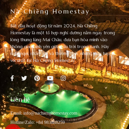
Nà Chiềng Homestay
Bắt đầu hoạt động từ năm 2024, Nà Chiềng
Homestay là một tổ hợp nghỉ dưỡng nằm ngay trong
lòng thung lũng Mai Châu, đưa bạn hòa mình vào
không gian bình yên giữa bầu trời trong xanh. Hãy
nghỉ ngơi, nhâm nhi và thưởng thức những điều tuyệt
vời nhất tại Nà Chiềng Homestay.
Liên hệ
Email:
info@nachienghomestay.com
Hotline/Zalo: +84 983888259