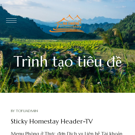
Trình tạo tiêu đề
BY
TOFUADMIN
Sticky Homestay Header-TV
Menu Phòng ở Thực đơn Dịch vụ Liên hệ Tài khoản