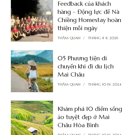
Feedback của khách
hàng – Động lực để Nà
Chiềng Homestay hoàn
thiện mỗi ngày
THĂM QUAN
THÁNG 8 8, 2026
05 Phương tiện di
chuyển khi đi du lịch
Mai Châu
THĂM QUAN
THÁNG 10 19, 2024
Khám phá 10 điểm sống
ảo tuyệt đẹp ở Mai
Châu Hòa Bình
THĂM QUAN
THÁNG 10 19, 2024