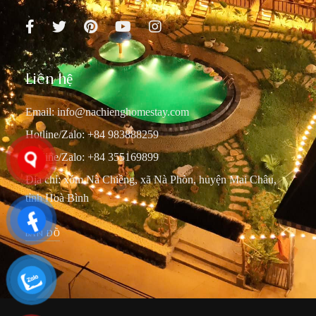
Liên hệ
Email:
info@nachienghomestay.com
Hotline/Zalo: +84 983888259
Hotline/Zalo: +84 355169899
Địa chỉ: xóm Nà Chiềng, xã Nà Phòn, huyện Mai Châu,
tỉnh Hoà Bình
BẢN ĐỒ