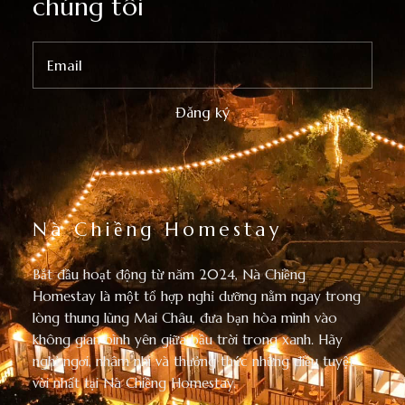
chúng tôi
Nà Chiềng Homestay
Bắt đầu hoạt động từ năm 2024, Nà Chiềng
Homestay là một tổ hợp nghỉ dưỡng nằm ngay trong
lòng thung lũng Mai Châu, đưa bạn hòa mình vào
không gian bình yên giữa bầu trời trong xanh. Hãy
nghỉ ngơi, nhâm nhi và thưởng thức những điều tuyệt
vời nhất tại Nà Chiềng Homestay.